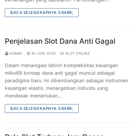
BACA SELENGKAPNYA %RARR;
Penjelasan Slot Dana Anti Gagal
ADMIN
30 JUNI 2025
SLOT ONLINE
Dalam menavigasi labirin kompleksitas keuangan
miko69 konsep dana anti gagal muncul sebagai
paradigma baru. Ini dikembangkan sebagai instrumen
keuangan elastis, menargetkan individu yang
mendesak memerlukan…
BACA SELENGKAPNYA %RARR;