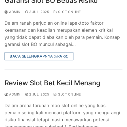
Garansi Slot BO Bebas Risiko
ADMIN
3 JULI 2025
SLOT ONLINE
Dalam ranah perjudian online lapaktoto faktor
keamanan dan keadilan merupakan elemen kritikal
yang tidak dapat diabaikan oleh para pemain. Konsep
garansi slot BO muncul sebagai…
BACA SELENGKAPNYA %RARR;
Review Slot Bet Kecil Menang
ADMIN
2 JULI 2025
SLOT ONLINE
Dalam arena taruhan mpo slot online yang luas,
pemain sering kali mencari platform yang mengurangi
risiko finansial tetapi masih menawarkan potensi
kemenangan yang substantif. Pertimbangan…