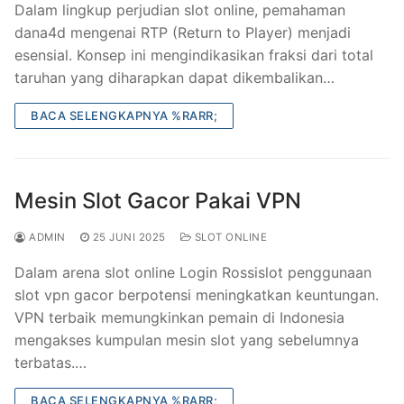
Dalam lingkup perjudian slot online, pemahaman
dana4d mengenai RTP (Return to Player) menjadi
esensial. Konsep ini mengindikasikan fraksi dari total
taruhan yang diharapkan dapat dikembalikan…
BACA SELENGKAPNYA %RARR;
Mesin Slot Gacor Pakai VPN
ADMIN
25 JUNI 2025
SLOT ONLINE
Dalam arena slot online Login Rossislot penggunaan
slot vpn gacor berpotensi meningkatkan keuntungan.
VPN terbaik memungkinkan pemain di Indonesia
mengakses kumpulan mesin slot yang sebelumnya
terbatas.…
BACA SELENGKAPNYA %RARR;