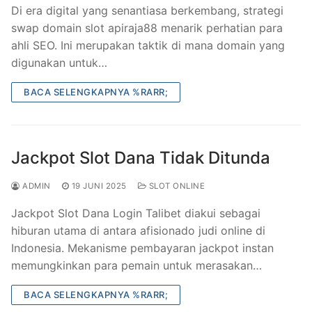
Di era digital yang senantiasa berkembang, strategi
swap domain slot apiraja88 menarik perhatian para
ahli SEO. Ini merupakan taktik di mana domain yang
digunakan untuk…
BACA SELENGKAPNYA %RARR;
Jackpot Slot Dana Tidak Ditunda
ADMIN
19 JUNI 2025
SLOT ONLINE
Jackpot Slot Dana Login Talibet diakui sebagai
hiburan utama di antara afisionado judi online di
Indonesia. Mekanisme pembayaran jackpot instan
memungkinkan para pemain untuk merasakan…
BACA SELENGKAPNYA %RARR;