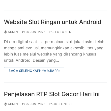
Website Slot Ringan untuk Android
ADMIN
26 JUNI 2025
SLOT ONLINE
Di era digital saat ini, permainan slot jakartaslot telah
mengalami evolusi, memungkinkan aksesibilitas yang
lebih luas melalui website yang dirancang khusus
untuk Android. Desain yang…
BACA SELENGKAPNYA %RARR;
Penjelasan RTP Slot Gacor Hari Ini
ADMIN
25 JUNI 2025
JUDI ONLINE