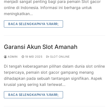
menjadi sangat penting bagi para pemain Slot gacor
online di Indonesia. Informasi ini berharga untuk
meningkatkan…
BACA SELENGKAPNYA %RARR;
Garansi Akun Slot Amanah
ADMIN
19 MEI 2025
SLOT ONLINE
Di tengah keberagaman pilihan dalam dunia slot online
terpercaya, pemain slot gacor gampang menang
dihadapkan pada sebuah tantangan signifikan. Aspek
krusial yang sering kali terlewat…
BACA SELENGKAPNYA %RARR;