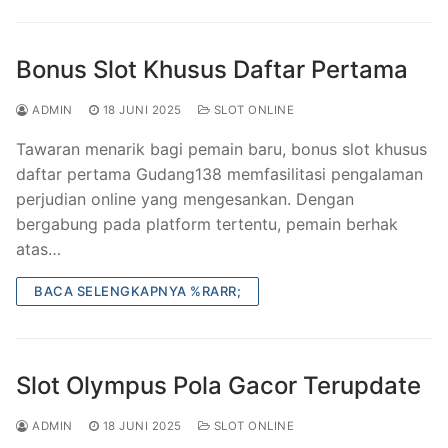
Bonus Slot Khusus Daftar Pertama
ADMIN
18 JUNI 2025
SLOT ONLINE
Tawaran menarik bagi pemain baru, bonus slot khusus
daftar pertama Gudang138 memfasilitasi pengalaman
perjudian online yang mengesankan. Dengan
bergabung pada platform tertentu, pemain berhak
atas…
BACA SELENGKAPNYA %RARR;
Slot Olympus Pola Gacor Terupdate
ADMIN
18 JUNI 2025
SLOT ONLINE