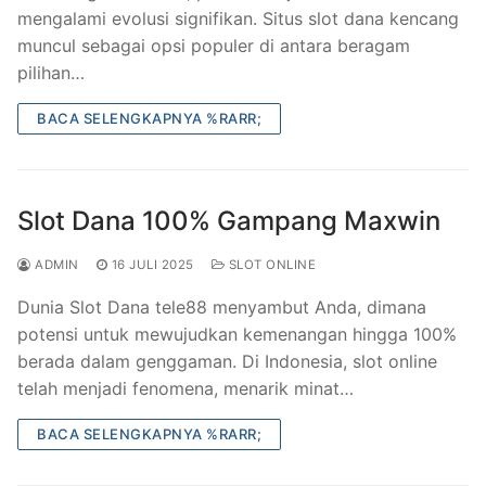
mengalami evolusi signifikan. Situs slot dana kencang
muncul sebagai opsi populer di antara beragam
pilihan…
BACA SELENGKAPNYA %RARR;
Slot Dana 100% Gampang Maxwin
ADMIN
16 JULI 2025
SLOT ONLINE
Dunia Slot Dana tele88 menyambut Anda, dimana
potensi untuk mewujudkan kemenangan hingga 100%
berada dalam genggaman. Di Indonesia, slot online
telah menjadi fenomena, menarik minat…
BACA SELENGKAPNYA %RARR;