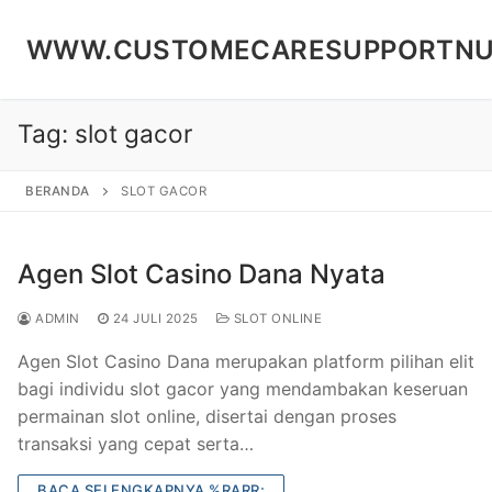
Lompat
ke
WWW.CUSTOMECARESUPPORTNU
konten
Tag:
slot gacor
BERANDA
SLOT GACOR
Agen Slot Casino Dana Nyata
ADMIN
24 JULI 2025
SLOT ONLINE
Agen Slot Casino Dana merupakan platform pilihan elit
bagi individu slot gacor yang mendambakan keseruan
permainan slot online, disertai dengan proses
transaksi yang cepat serta…
BACA SELENGKAPNYA %RARR;