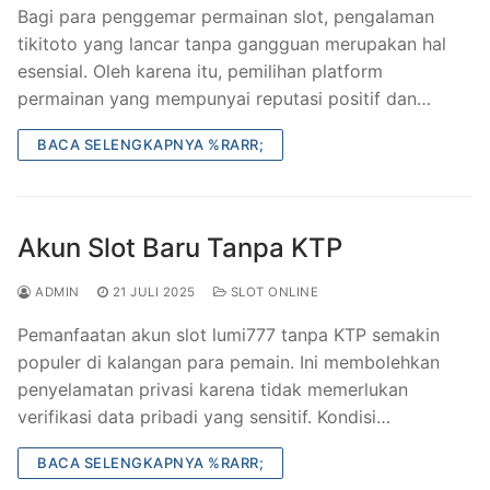
Bagi para penggemar permainan slot, pengalaman
tikitoto yang lancar tanpa gangguan merupakan hal
esensial. Oleh karena itu, pemilihan platform
permainan yang mempunyai reputasi positif dan…
BACA SELENGKAPNYA %RARR;
Akun Slot Baru Tanpa KTP
ADMIN
21 JULI 2025
SLOT ONLINE
Pemanfaatan akun slot lumi777 tanpa KTP semakin
populer di kalangan para pemain. Ini membolehkan
penyelamatan privasi karena tidak memerlukan
verifikasi data pribadi yang sensitif. Kondisi…
BACA SELENGKAPNYA %RARR;