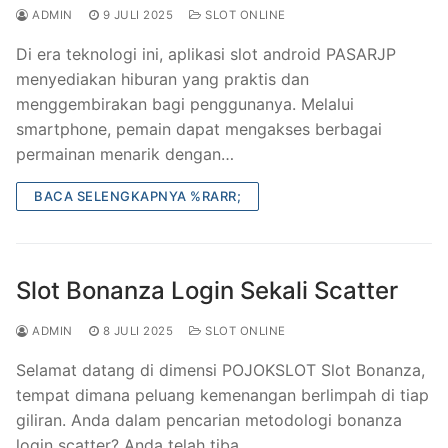
ADMIN
9 JULI 2025
SLOT ONLINE
Di era teknologi ini, aplikasi slot android PASARJP
menyediakan hiburan yang praktis dan
menggembirakan bagi penggunanya. Melalui
smartphone, pemain dapat mengakses berbagai
permainan menarik dengan…
BACA SELENGKAPNYA %RARR;
Slot Bonanza Login Sekali Scatter
ADMIN
8 JULI 2025
SLOT ONLINE
Selamat datang di dimensi POJOKSLOT Slot Bonanza,
tempat dimana peluang kemenangan berlimpah di tiap
giliran. Anda dalam pencarian metodologi bonanza
login scatter? Anda telah tiba…