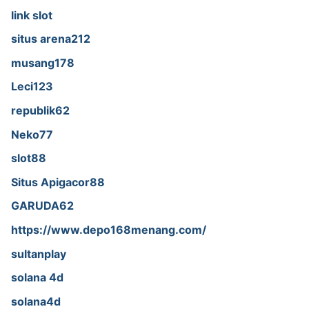
link slot
situs arena212
musang178
Leci123
republik62
Neko77
slot88
Situs Apigacor88
GARUDA62
https://www.depo168menang.com/
sultanplay
solana 4d
solana4d