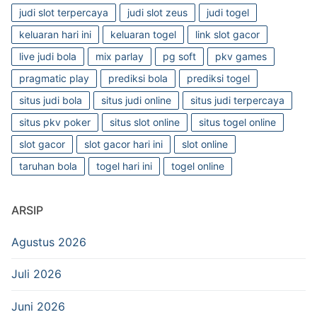
judi slot terpercaya
judi slot zeus
judi togel
keluaran hari ini
keluaran togel
link slot gacor
live judi bola
mix parlay
pg soft
pkv games
pragmatic play
prediksi bola
prediksi togel
situs judi bola
situs judi online
situs judi terpercaya
situs pkv poker
situs slot online
situs togel online
slot gacor
slot gacor hari ini
slot online
taruhan bola
togel hari ini
togel online
ARSIP
Agustus 2026
Juli 2026
Juni 2026