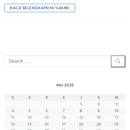
BACA SELENGKAPNYA %RARR;
Cari:
Mei 2026
S
S
R
K
J
S
M
1
2
3
4
5
6
7
8
9
10
11
12
13
14
15
16
17
18
19
20
21
22
23
24