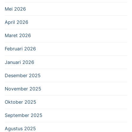
Mei 2026
April 2026
Maret 2026
Februari 2026
Januari 2026
Desember 2025
November 2025
Oktober 2025
September 2025
Agustus 2025