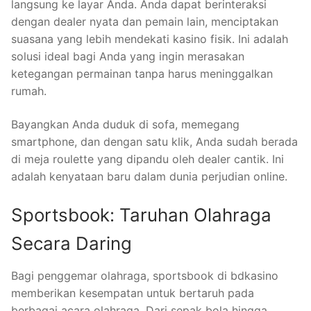
langsung ke layar Anda. Anda dapat berinteraksi
dengan dealer nyata dan pemain lain, menciptakan
suasana yang lebih mendekati kasino fisik. Ini adalah
solusi ideal bagi Anda yang ingin merasakan
ketegangan permainan tanpa harus meninggalkan
rumah.
Bayangkan Anda duduk di sofa, memegang
smartphone, dan dengan satu klik, Anda sudah berada
di meja roulette yang dipandu oleh dealer cantik. Ini
adalah kenyataan baru dalam dunia perjudian online.
Sportsbook: Taruhan Olahraga
Secara Daring
Bagi penggemar olahraga, sportsbook di bdkasino
memberikan kesempatan untuk bertaruh pada
berbagai acara olahraga. Dari sepak bola hingga