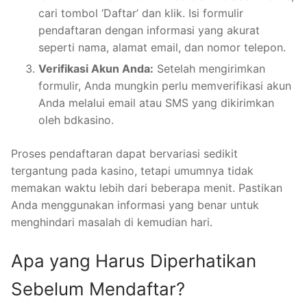
cari tombol ‘Daftar’ dan klik. Isi formulir
pendaftaran dengan informasi yang akurat
seperti nama, alamat email, dan nomor telepon.
Verifikasi Akun Anda:
Setelah mengirimkan
formulir, Anda mungkin perlu memverifikasi akun
Anda melalui email atau SMS yang dikirimkan
oleh bdkasino.
Proses pendaftaran dapat bervariasi sedikit
tergantung pada kasino, tetapi umumnya tidak
memakan waktu lebih dari beberapa menit. Pastikan
Anda menggunakan informasi yang benar untuk
menghindari masalah di kemudian hari.
Apa yang Harus Diperhatikan
Sebelum Mendaftar?