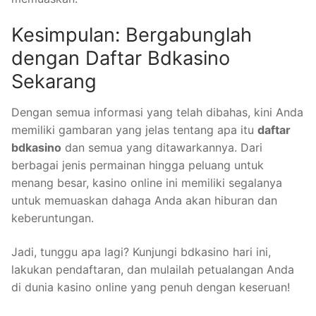
Kesimpulan: Bergabunglah
dengan Daftar Bdkasino
Sekarang
Dengan semua informasi yang telah dibahas, kini Anda
memiliki gambaran yang jelas tentang apa itu
daftar
bdkasino
dan semua yang ditawarkannya. Dari
berbagai jenis permainan hingga peluang untuk
menang besar, kasino online ini memiliki segalanya
untuk memuaskan dahaga Anda akan hiburan dan
keberuntungan.
Jadi, tunggu apa lagi? Kunjungi bdkasino hari ini,
lakukan pendaftaran, dan mulailah petualangan Anda
di dunia kasino online yang penuh dengan keseruan!