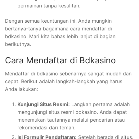
permainan tanpa kesulitan.
Dengan semua keuntungan ini, Anda mungkin
bertanya-tanya bagaimana cara mendaftar di
bdkasino. Mari kita bahas lebih lanjut di bagian
berikutnya.
Cara Mendaftar di Bdkasino
Mendaftar di bdkasino sebenarnya sangat mudah dan
cepat. Berikut adalah langkah-langkah yang harus
Anda lakukan:
Kunjungi Situs Resmi:
Langkah pertama adalah
mengunjungi situs resmi bdkasino. Anda dapat
menemukan tautannya melalui pencarian atau
rekomendasi dari teman.
Isi Formulir Pendaftaran:
Setelah berada di situs,