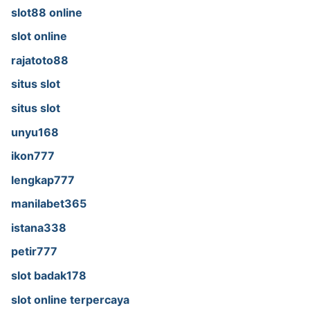
slot88 online
slot online
rajatoto88
situs slot
situs slot
unyu168
ikon777
lengkap777
manilabet365
istana338
petir777
slot badak178
slot online terpercaya