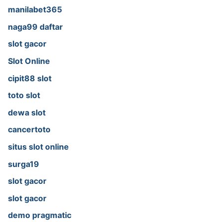
manilabet365
naga99 daftar
slot gacor
Slot Online
cipit88 slot
toto slot
dewa slot
cancertoto
situs slot online
surga19
slot gacor
slot gacor
demo pragmatic