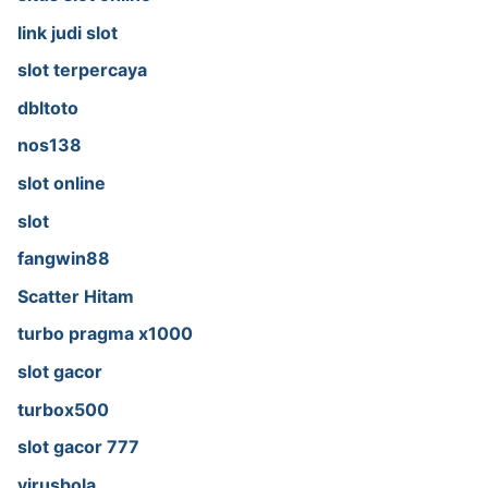
link judi slot
slot terpercaya
dbltoto
nos138
slot online
slot
fangwin88
Scatter Hitam
turbo pragma x1000
slot gacor
turbox500
slot gacor 777
virusbola