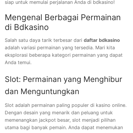
siap untuk memulai perjalanan Anda di bdkasino!
Mengenal Berbagai Permainan
di Bdkasino
Salah satu daya tarik terbesar dari
daftar bdkasino
adalah variasi permainan yang tersedia. Mari kita
eksplorasi beberapa kategori permainan yang dapat
Anda temui.
Slot: Permainan yang Menghibur
dan Menguntungkan
Slot adalah permainan paling populer di kasino online.
Dengan desain yang menarik dan peluang untuk
memenangkan jackpot besar, slot menjadi pilihan
utama bagi banyak pemain. Anda dapat menemukan