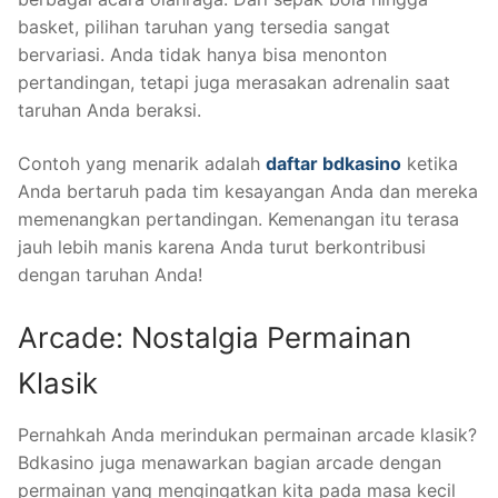
basket, pilihan taruhan yang tersedia sangat
bervariasi. Anda tidak hanya bisa menonton
pertandingan, tetapi juga merasakan adrenalin saat
taruhan Anda beraksi.
Contoh yang menarik adalah
daftar bdkasino
ketika
Anda bertaruh pada tim kesayangan Anda dan mereka
memenangkan pertandingan. Kemenangan itu terasa
jauh lebih manis karena Anda turut berkontribusi
dengan taruhan Anda!
Arcade: Nostalgia Permainan
Klasik
Pernahkah Anda merindukan permainan arcade klasik?
Bdkasino juga menawarkan bagian arcade dengan
permainan yang mengingatkan kita pada masa kecil