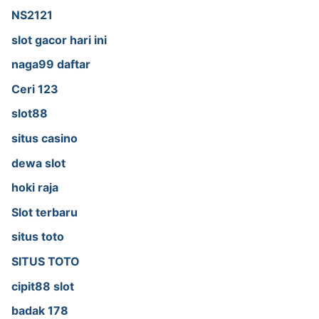
NS2121
slot gacor hari ini
naga99 daftar
Ceri 123
slot88
situs casino
dewa slot
hoki raja
Slot terbaru
situs toto
SITUS TOTO
cipit88 slot
badak 178