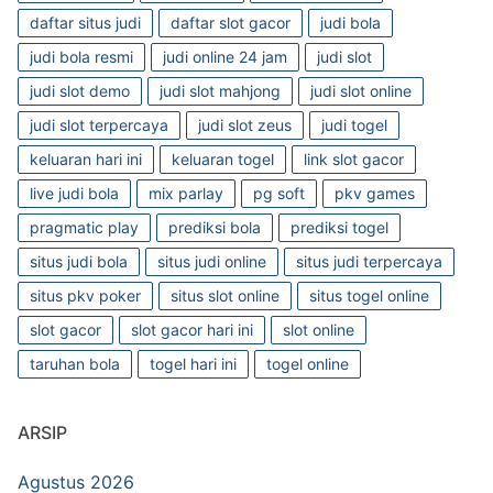
daftar situs judi
daftar slot gacor
judi bola
judi bola resmi
judi online 24 jam
judi slot
judi slot demo
judi slot mahjong
judi slot online
judi slot terpercaya
judi slot zeus
judi togel
keluaran hari ini
keluaran togel
link slot gacor
live judi bola
mix parlay
pg soft
pkv games
pragmatic play
prediksi bola
prediksi togel
situs judi bola
situs judi online
situs judi terpercaya
situs pkv poker
situs slot online
situs togel online
slot gacor
slot gacor hari ini
slot online
taruhan bola
togel hari ini
togel online
ARSIP
Agustus 2026