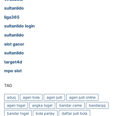
sultanlido
liga365
sultanlido login
sultanlido
slot gacor
sultanlido
target4d
mpo slot
TAG
aduq
agen bola
agen judi
agen judi online
agen togel
angka togel
bandar ceme
bandarqq
bandar togel
bola parlay
daftar judi bola