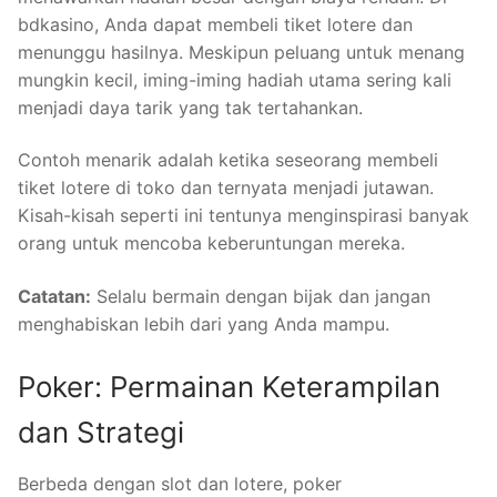
bdkasino, Anda dapat membeli tiket lotere dan
menunggu hasilnya. Meskipun peluang untuk menang
mungkin kecil, iming-iming hadiah utama sering kali
menjadi daya tarik yang tak tertahankan.
Contoh menarik adalah ketika seseorang membeli
tiket lotere di toko dan ternyata menjadi jutawan.
Kisah-kisah seperti ini tentunya menginspirasi banyak
orang untuk mencoba keberuntungan mereka.
Catatan:
Selalu bermain dengan bijak dan jangan
menghabiskan lebih dari yang Anda mampu.
Poker: Permainan Keterampilan
dan Strategi
Berbeda dengan slot dan lotere, poker