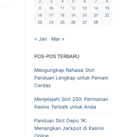
2
3
4
5
6
7
8
9
10
11
12
13
14
15
16
17
18
19
20
21
22
23
24
25
26
27
28
« Jan
Mar »
POS-POS TERBARU
Mengungkap Rahasia Slot:
Panduan Lengkap untuk Pemain
Cerdas
Menjelajahi Slot 200: Permainan
Kasino Terbaik untuk Anda
Panduan Slot Depo 1K:
Menangkan Jackpot di Kasino
Online