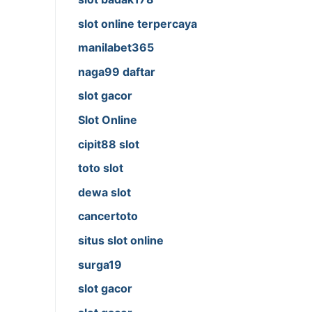
slot online terpercaya
manilabet365
naga99 daftar
slot gacor
Slot Online
cipit88 slot
toto slot
dewa slot
cancertoto
situs slot online
surga19
slot gacor