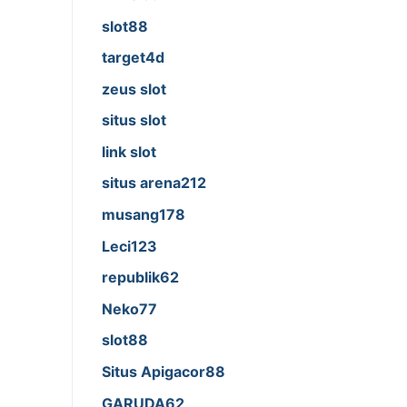
slot88
target4d
zeus slot
situs slot
link slot
situs arena212
musang178
Leci123
republik62
Neko77
slot88
Situs Apigacor88
GARUDA62