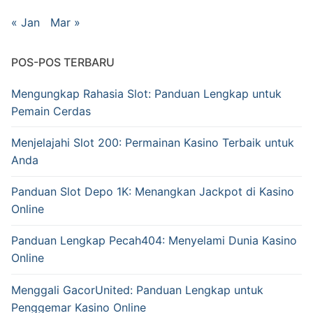
« Jan
Mar »
POS-POS TERBARU
Mengungkap Rahasia Slot: Panduan Lengkap untuk
Pemain Cerdas
Menjelajahi Slot 200: Permainan Kasino Terbaik untuk
Anda
Panduan Slot Depo 1K: Menangkan Jackpot di Kasino
Online
Panduan Lengkap Pecah404: Menyelami Dunia Kasino
Online
Menggali GacorUnited: Panduan Lengkap untuk
Penggemar Kasino Online