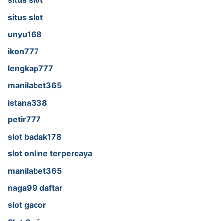
situs slot
situs slot
unyu168
ikon777
lengkap777
manilabet365
istana338
petir777
slot badak178
slot online terpercaya
manilabet365
naga99 daftar
slot gacor