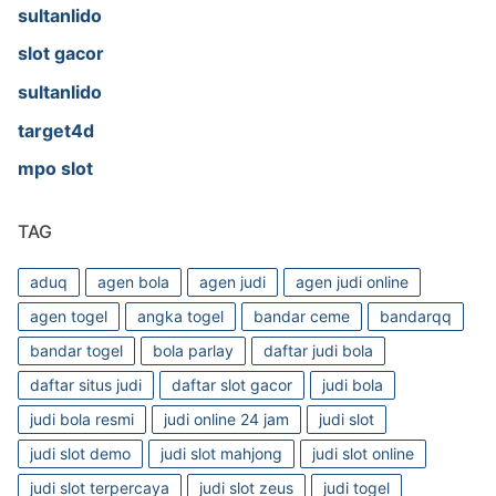
sultanlido
slot gacor
sultanlido
target4d
mpo slot
TAG
aduq
agen bola
agen judi
agen judi online
agen togel
angka togel
bandar ceme
bandarqq
bandar togel
bola parlay
daftar judi bola
daftar situs judi
daftar slot gacor
judi bola
judi bola resmi
judi online 24 jam
judi slot
judi slot demo
judi slot mahjong
judi slot online
judi slot terpercaya
judi slot zeus
judi togel