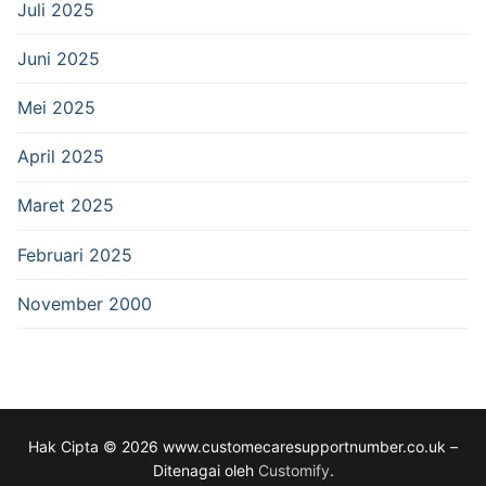
Juli 2025
Juni 2025
Mei 2025
April 2025
Maret 2025
Februari 2025
November 2000
Hak Cipta © 2026 www.customecaresupportnumber.co.uk –
Ditenagai oleh
Customify
.