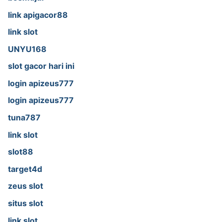
link apigacor88
link slot
UNYU168
slot gacor hari ini
login apizeus777
login apizeus777
tuna787
link slot
slot88
target4d
zeus slot
situs slot
link slot