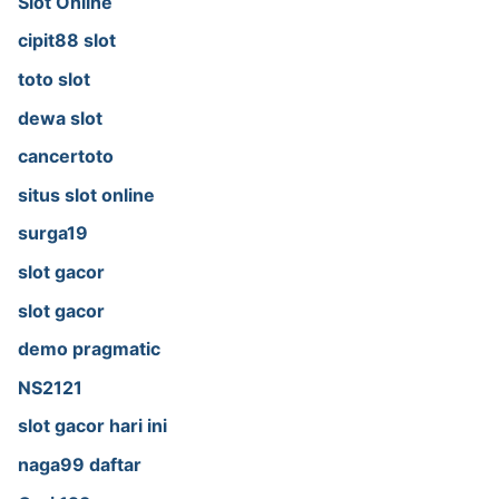
Slot Online
cipit88 slot
toto slot
dewa slot
cancertoto
situs slot online
surga19
slot gacor
slot gacor
demo pragmatic
NS2121
slot gacor hari ini
naga99 daftar