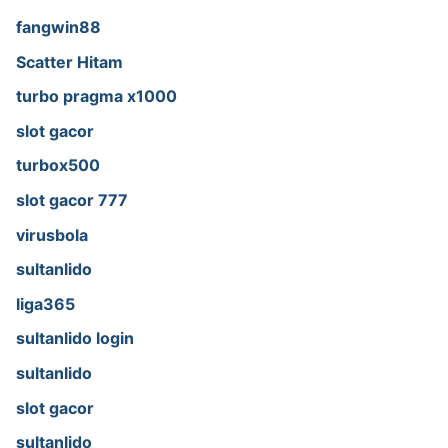
fangwin88
Scatter Hitam
turbo pragma x1000
slot gacor
turbox500
slot gacor 777
virusbola
sultanlido
liga365
sultanlido login
sultanlido
slot gacor
sultanlido