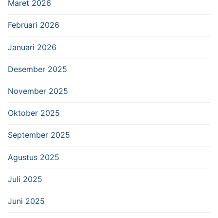
Maret 2026
Februari 2026
Januari 2026
Desember 2025
November 2025
Oktober 2025
September 2025
Agustus 2025
Juli 2025
Juni 2025