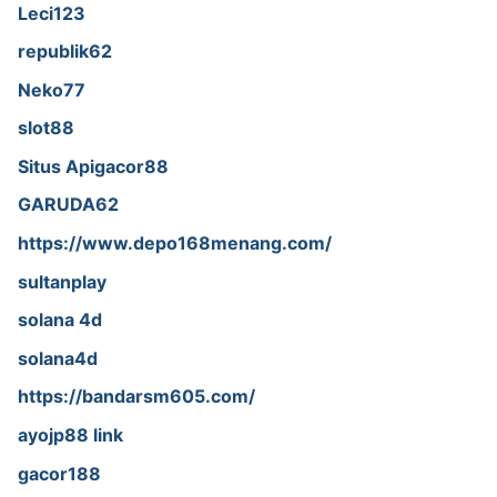
Leci123
republik62
Neko77
slot88
Situs Apigacor88
GARUDA62
https://www.depo168menang.com/
sultanplay
solana 4d
solana4d
https://bandarsm605.com/
ayojp88 link
gacor188