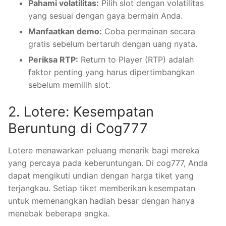
Pahami volatilitas:
Pilih slot dengan volatilitas
yang sesuai dengan gaya bermain Anda.
Manfaatkan demo:
Coba permainan secara
gratis sebelum bertaruh dengan uang nyata.
Periksa RTP:
Return to Player (RTP) adalah
faktor penting yang harus dipertimbangkan
sebelum memilih slot.
2. Lotere: Kesempatan
Beruntung di Cog777
Lotere menawarkan peluang menarik bagi mereka
yang percaya pada keberuntungan. Di cog777, Anda
dapat mengikuti undian dengan harga tiket yang
terjangkau. Setiap tiket memberikan kesempatan
untuk memenangkan hadiah besar dengan hanya
menebak beberapa angka.