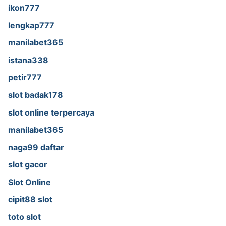
ikon777
lengkap777
manilabet365
istana338
petir777
slot badak178
slot online terpercaya
manilabet365
naga99 daftar
slot gacor
Slot Online
cipit88 slot
toto slot