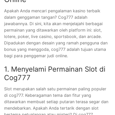
Apakah Anda mencari pengalaman kasino terbaik
dalam genggaman tangan? Cog777 adalah
jawabannya. Di sini, kita akan menjelajahi berbagai
permainan yang ditawarkan oleh platform ini: slot,
lotere, poker, live casino, sportsbook, dan arcade.
Dipadukan dengan desain yang ramah pengguna dan
bonus yang menggoda, cog777 adalah tujuan utama
bagi para penggemar judi online.
1. Menyelami Permainan Slot di
Cog777
Slot merupakan salah satu permainan paling populer
di cog777. Keberagaman tema dan fitur yang
ditawarkan membuat setiap putaran terasa segar dan
mendebarkan. Apakah Anda tertarik dengan slot
bertema petualangan atau misteri? Di cog777,