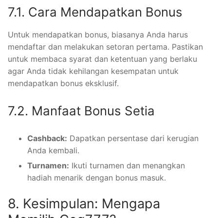
7.1. Cara Mendapatkan Bonus
Untuk mendapatkan bonus, biasanya Anda harus
mendaftar dan melakukan setoran pertama. Pastikan
untuk membaca syarat dan ketentuan yang berlaku
agar Anda tidak kehilangan kesempatan untuk
mendapatkan bonus eksklusif.
7.2. Manfaat Bonus Setia
Cashback:
Dapatkan persentase dari kerugian
Anda kembali.
Turnamen:
Ikuti turnamen dan menangkan
hadiah menarik dengan bonus masuk.
8. Kesimpulan: Mengapa