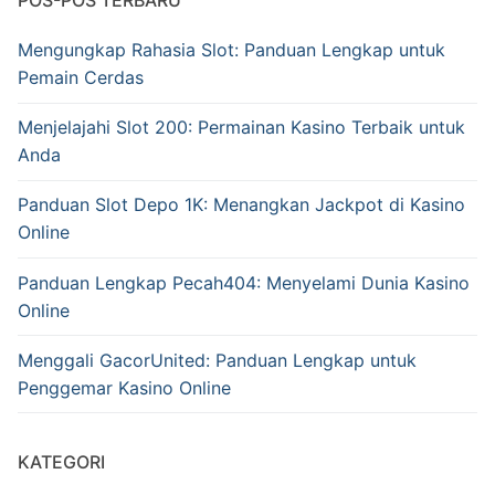
Mengungkap Rahasia Slot: Panduan Lengkap untuk
Pemain Cerdas
Menjelajahi Slot 200: Permainan Kasino Terbaik untuk
Anda
Panduan Slot Depo 1K: Menangkan Jackpot di Kasino
Online
Panduan Lengkap Pecah404: Menyelami Dunia Kasino
Online
Menggali GacorUnited: Panduan Lengkap untuk
Penggemar Kasino Online
KATEGORI