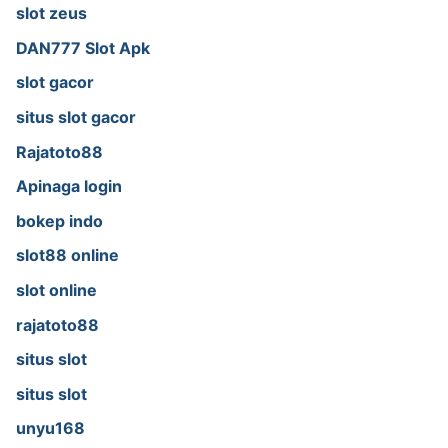
slot zeus
DAN777 Slot Apk
slot gacor
situs slot gacor
Rajatoto88
Apinaga login
bokep indo
slot88 online
slot online
rajatoto88
situs slot
situs slot
unyu168