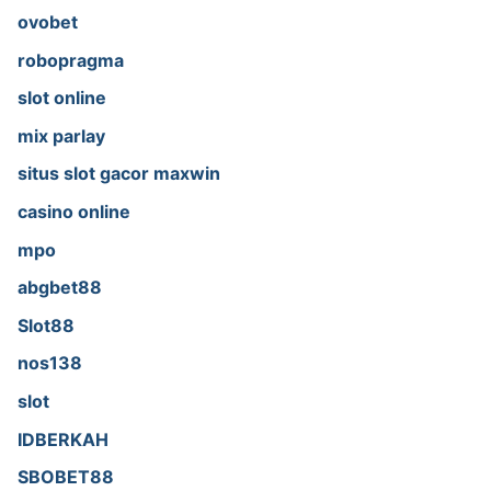
ovobet
robopragma
slot online
mix parlay
situs slot gacor maxwin
casino online
mpo
abgbet88
Slot88
nos138
slot
IDBERKAH
SBOBET88