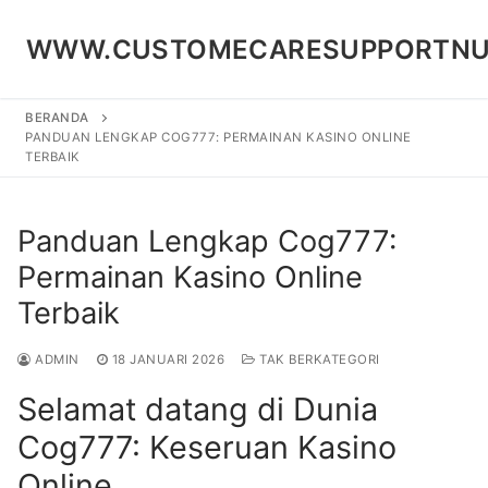
Lompat
ke
WWW.CUSTOMECARESUPPORTNU
konten
BERANDA
PANDUAN LENGKAP COG777: PERMAINAN KASINO ONLINE
TERBAIK
Panduan Lengkap Cog777:
Permainan Kasino Online
Terbaik
ADMIN
18 JANUARI 2026
TAK BERKATEGORI
Selamat datang di Dunia
Cog777: Keseruan Kasino
Online