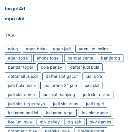
target4d
mpo slot
TAG
aduq
agen bola
agen judi
agen judi online
agen togel
angka togel
bandar ceme
bandarqq
bandar togel
bola parlay
daftar judi bola
daftar situs judi
daftar slot gacor
judi bola
judi bola resmi
judi online 24 jam
judi slot
judi slot demo
judi slot mahjong
judi slot online
judi slot terpercaya
judi slot zeus
judi togel
keluaran hari ini
keluaran togel
link slot gacor
live judi bola
mix parlay
pg soft
pkv games
pragmatic play
prediksi bola
prediksi togel