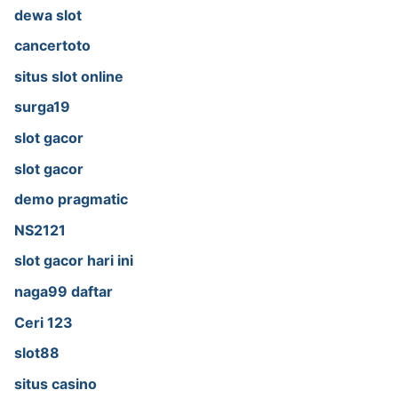
dewa slot
cancertoto
situs slot online
surga19
slot gacor
slot gacor
demo pragmatic
NS2121
slot gacor hari ini
naga99 daftar
Ceri 123
slot88
situs casino