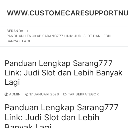
Lompat
ke
WWW.CUSTOMECARESUPPORTNU
konten
BERANDA
PANDUAN LENGKAP SARANG777 LINK: JUDI SLOT DAN LEBIH
BANYAK LAGI
Panduan Lengkap Sarang777
Link: Judi Slot dan Lebih Banyak
Lagi
ADMIN
17 JANUARI 2026
TAK BERKATEGORI
Panduan Lengkap Sarang777
Link: Judi Slot dan Lebih
Banyak Lagi