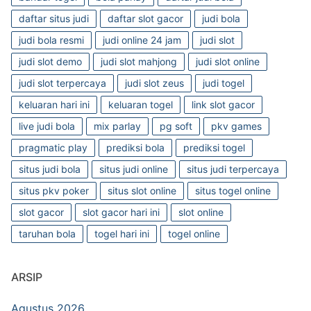
daftar situs judi
daftar slot gacor
judi bola
judi bola resmi
judi online 24 jam
judi slot
judi slot demo
judi slot mahjong
judi slot online
judi slot terpercaya
judi slot zeus
judi togel
keluaran hari ini
keluaran togel
link slot gacor
live judi bola
mix parlay
pg soft
pkv games
pragmatic play
prediksi bola
prediksi togel
situs judi bola
situs judi online
situs judi terpercaya
situs pkv poker
situs slot online
situs togel online
slot gacor
slot gacor hari ini
slot online
taruhan bola
togel hari ini
togel online
ARSIP
Agustus 2026