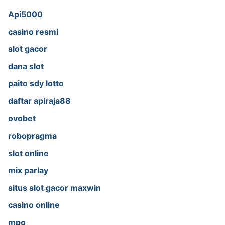
Api5000
casino resmi
slot gacor
dana slot
paito sdy lotto
daftar apiraja88
ovobet
robopragma
slot online
mix parlay
situs slot gacor maxwin
casino online
mpo