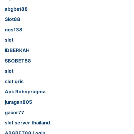
abgbet88
Slot88
nos138
slot
IDBERKAH
SBOBET88
slot
slot qris
Apk Robopragma
juragan805
gacor77
slot server thailand
ABGBET88 Login