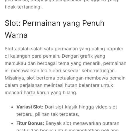
tidak tertandingi.
Slot: Permainan yang Penuh
Warna
Slot adalah salah satu permainan yang paling populer
di kalangan para pemain. Dengan grafik yang
memukau dan berbagai tema yang menarik, permainan
ini menawarkan lebih dari sekedar keberuntungan.
Misalnya, slot bertema petualangan membawa pemain
dalam perjalanan melintasi hutan belantara untuk
mencari harta karun yang hilang.
Variasi Slot:
Dari slot klasik hingga video slot
terbaru, pilihan tak terbatas.
Fitur Bonus:
Banyak slot menawarkan putaran
gratis dan bonus untuk meningkatkan peluang