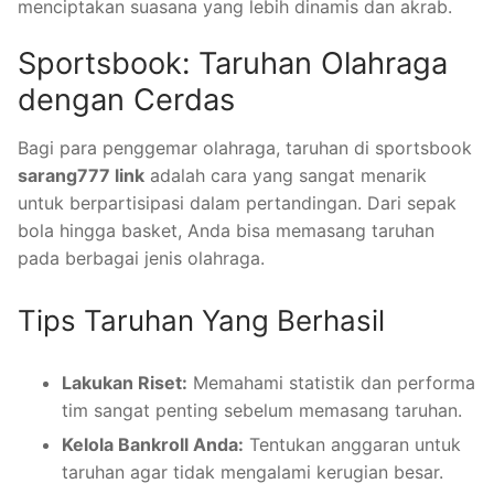
menciptakan suasana yang lebih dinamis dan akrab.
Sportsbook: Taruhan Olahraga
dengan Cerdas
Bagi para penggemar olahraga, taruhan di sportsbook
sarang777 link
adalah cara yang sangat menarik
untuk berpartisipasi dalam pertandingan. Dari sepak
bola hingga basket, Anda bisa memasang taruhan
pada berbagai jenis olahraga.
Tips Taruhan Yang Berhasil
Lakukan Riset:
Memahami statistik dan performa
tim sangat penting sebelum memasang taruhan.
Kelola Bankroll Anda:
Tentukan anggaran untuk
taruhan agar tidak mengalami kerugian besar.