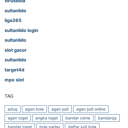
virusbola
sultanlido
liga365
sultanlido login
sultanlido
slot gacor
sultanlido
target4d
mpo slot
TAG
aduq
agen bola
agen judi
agen judi online
agen togel
angka togel
bandar ceme
bandarqq
bandar togel
bola parlay
daftar judi bola