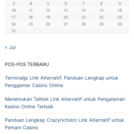
3
4
5
6
7
8
9
10
11
12
13
14
15
16
17
18
19
20
21
22
23
24
25
26
27
28
29
30
31
« Jul
POS-POS TERBARU
Terminaljp Link Alternatif: Panduan Lengkap untuk
Penggemar Casino Online
Menemukan Talibet Link Alternatif untuk Pengalaman
Kasino Online Terbaik
Panduan Lengkap Crazyrichslot Link Alternatif untuk
Pemain Casino