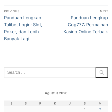
Navigasi
PREVIOUS
NEXT
pos
Previous
Next
Panduan Lengkap
Panduan Lengkap
post:
post:
Talibet Login: Slot,
Cog777: Permainan
Poker, dan Lebih
Kasino Online Terbaik
Banyak Lagi
Cari:
Agustus 2026
S
S
R
K
J
S
M
1
2