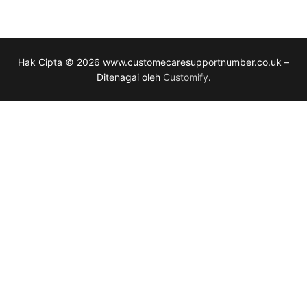
Hak Cipta © 2026 www.customecaresupportnumber.co.uk –
Ditenagai oleh
Customify
.