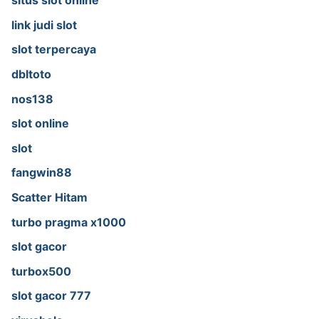
situs slot online
link judi slot
slot terpercaya
dbltoto
nos138
slot online
slot
fangwin88
Scatter Hitam
turbo pragma x1000
slot gacor
turbox500
slot gacor 777