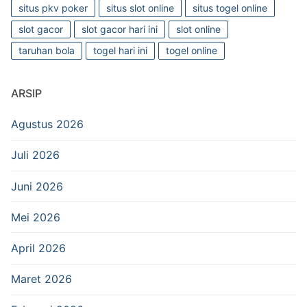
situs pkv poker
situs slot online
situs togel online
slot gacor
slot gacor hari ini
slot online
taruhan bola
togel hari ini
togel online
ARSIP
Agustus 2026
Juli 2026
Juni 2026
Mei 2026
April 2026
Maret 2026