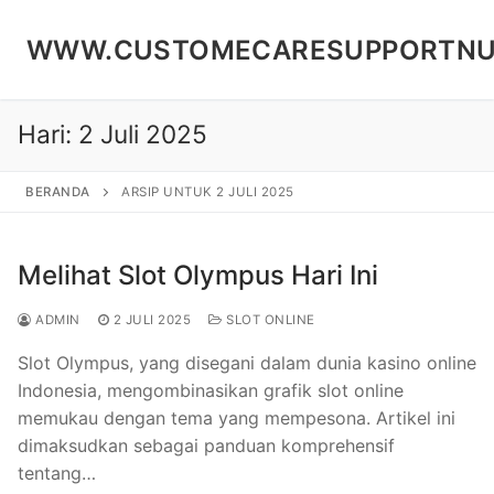
Lompat
ke
WWW.CUSTOMECARESUPPORTNU
konten
Hari:
2 Juli 2025
BERANDA
ARSIP UNTUK 2 JULI 2025
Melihat Slot Olympus Hari Ini
ADMIN
2 JULI 2025
SLOT ONLINE
Slot Olympus, yang disegani dalam dunia kasino online
Indonesia, mengombinasikan grafik slot online
memukau dengan tema yang mempesona. Artikel ini
dimaksudkan sebagai panduan komprehensif
tentang…