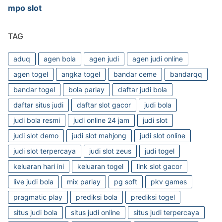
mpo slot
TAG
aduq
agen bola
agen judi
agen judi online
agen togel
angka togel
bandar ceme
bandarqq
bandar togel
bola parlay
daftar judi bola
daftar situs judi
daftar slot gacor
judi bola
judi bola resmi
judi online 24 jam
judi slot
judi slot demo
judi slot mahjong
judi slot online
judi slot terpercaya
judi slot zeus
judi togel
keluaran hari ini
keluaran togel
link slot gacor
live judi bola
mix parlay
pg soft
pkv games
pragmatic play
prediksi bola
prediksi togel
situs judi bola
situs judi online
situs judi terpercaya