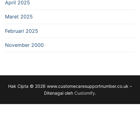
April 2025
Maret 2025
Februari 2025
November 2000
Hak Cipta © 2026 www.customecaresupportnumber.co.uk –
Ditenagai oleh
Customify
.