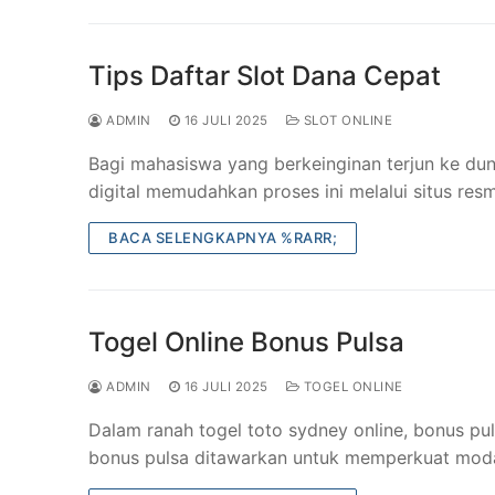
Tips Daftar Slot Dana Cepat
ADMIN
16 JULI 2025
SLOT ONLINE
Bagi mahasiswa yang berkeinginan terjun ke dun
digital memudahkan proses ini melalui situs re
BACA SELENGKAPNYA %RARR;
Togel Online Bonus Pulsa
ADMIN
16 JULI 2025
TOGEL ONLINE
Dalam ranah togel toto sydney online, bonus puls
bonus pulsa ditawarkan untuk memperkuat moda