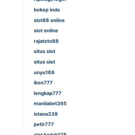
bokep indo
slot88 online
slot online
rajatoto88
situs slot
situs slot
unyu168
ikon777
lengkap777
manilabet365
istana338
petir777
slot badak178