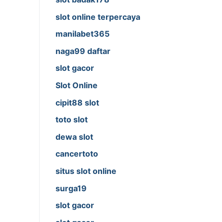
slot online terpercaya
manilabet365
naga99 daftar
slot gacor
Slot Online
cipit88 slot
toto slot
dewa slot
cancertoto
situs slot online
surga19
slot gacor