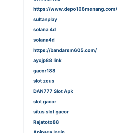
https://www.depo168menang.com/
sultanplay
solana 4d
solana4d
https://bandarsm605.com/
ayojp88 link
gacor188
slot zeus
DAN777 Slot Apk
slot gacor
situs slot gacor
Rajatoto88
Apinaga login