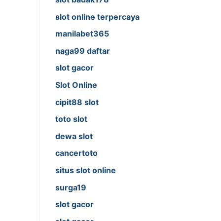
slot online terpercaya
manilabet365
naga99 daftar
slot gacor
Slot Online
cipit88 slot
toto slot
dewa slot
cancertoto
situs slot online
surga19
slot gacor