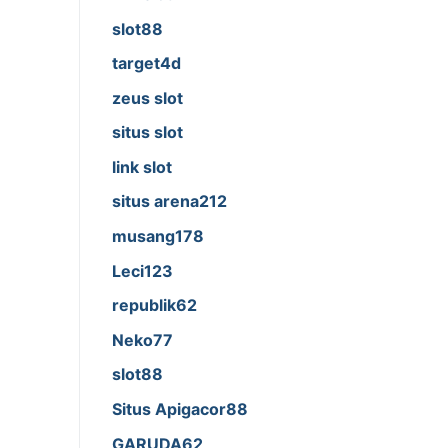
slot88
target4d
zeus slot
situs slot
link slot
situs arena212
musang178
Leci123
republik62
Neko77
slot88
Situs Apigacor88
GARUDA62